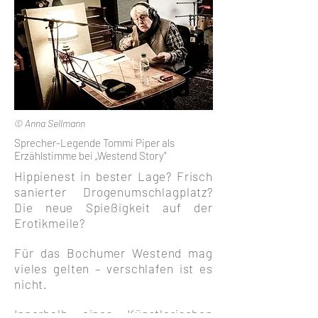
© Anna Sellmann
Sprecher-Legende Tommi Piper als
Erzählstimme bei „Westend Story"
Hippienest in bester Lage? Frisch
sanierter Drogenumschlagplatz?
Die neue Spießigkeit auf der
Erotikmeile?
Für das Bochumer Westend mag
vieles gelten – verschlafen ist es
nicht.
Innerhalb eines Künstlerischen