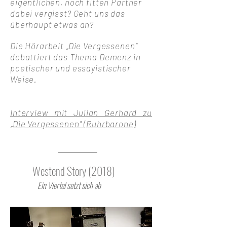
eigentlichen, noch fitten Partner
dabei vergisst? Geht uns das
überhaupt etwas an?
Die Hörarbeit „Die Vergessenen“
debattiert das Thema Demenz in
poetischer und essayistischer
Weise.
Interview mit Julian Gerhard zu
„Die Vergessenen" (Ruhrbarone)
Westend Story (2018)
Ein Viertel setzt sich ab