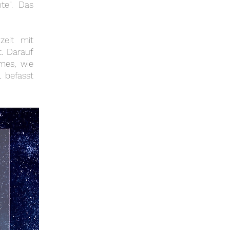
te". Das
zeit mit
t. Darauf
mes, wie
l befasst