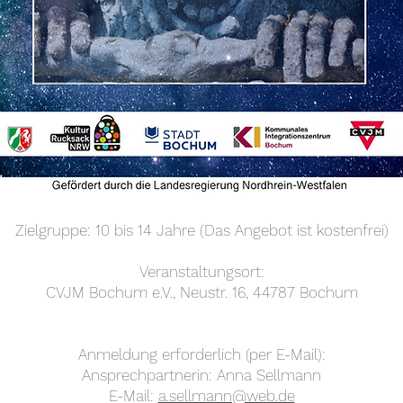
Zielgruppe: 10 bis 14 Jahre (Das Angebot ist kostenfrei)
Veranstaltungsort:
CVJM Bochum e.V., Neustr. 16, 44787 Bochum
Anmeldung erforderlich (per E-Mail):
Ansprechpartnerin: Anna Sellmann
E-Mail:
a.sellmann@web.de