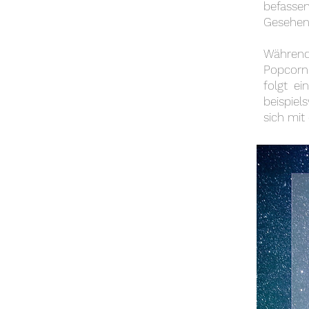
befasse
Gesehene
Während
Popcorn 
folgt ei
beispiel
sich mit